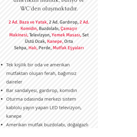
WC'den oluşmaktadır.
2 Ad. Baza ve Yatak,
2 Ad. Gardırop,
2 Ad.
Komidin,
Buzdolabı,
Çamaşır
Makinesi,
Televizyon,
Yemek Masası,
Set
Üstü Ocak,
Kanepe
,
Orta
Sehpa,
Halı,
Perde,
Mutfak Eşyaları
Tek kişilik bir oda ve amerikan
mutfaktan oluşan ferah, bağımsız
daireler
Bar sandalyesi, gardırop, komidin
Oturma odasında merkezi sistem
kablolu yayın yapan LED televizyon,
kanepe
Amerikan mutfak buzdolabı, doğalgazlı
ankastre ocak ve yemek masası