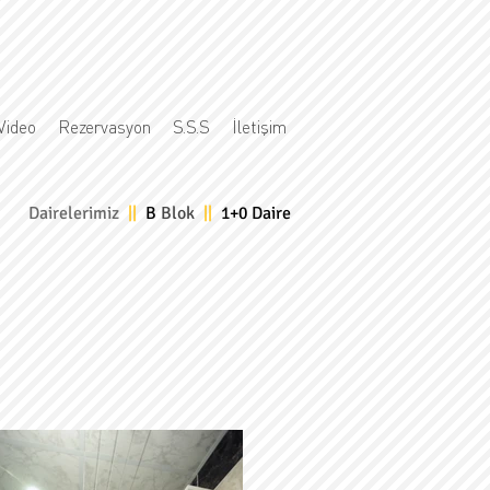
Video
Rezervasyon
S.S.S
İletişim
Dairelerimiz
||
B
Blok
||
1+0 Daire