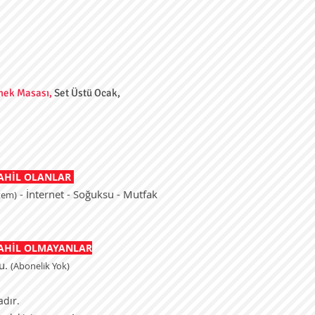
ek Masası,
Set Üstü Ocak,
DAHİL OLANLAR
- İnternet - Soğuksu - Mutfak
tem)
DAHİL OLMAYANLAR
Su.
(Abonelik Yok)
adır.