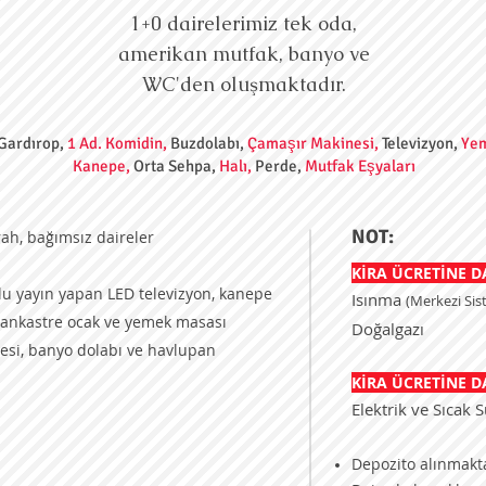
1+0 dairelerimiz tek oda,
amerikan mutfak, banyo ve
WC'den oluşmaktadır.
Gardırop,
1 Ad. Komidin,
Buzdolabı,
Çamaşır Makinesi,
Televizyon,
Yem
Kanepe
,
Orta Sehpa,
Halı,
Perde,
Mutfak Eşyaları
NOT:
ah, bağımsız daireler
KİRA ÜCRETİNE 
u yayın yapan LED televizyon, kanepe
Isınma
(Merkezi Sis
 ankastre ocak ve yemek masası
Doğalgazı
si, banyo dolabı ve havlupan
KİRA ÜCRETİNE 
Elektrik ve Sıcak 
Depozito alınmakt